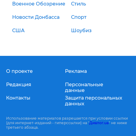
Военное Обозрение
Стиль
Новости Донбасса
Спорт
США
Шоубиз
О проекте
Реклама
Редакция
Персональные
данные
Контакты
Защита персональных
данных
Использование материалов разрешается при условии ссылки
(для интернет-изданий - гиперссылки) на "
Диалог.ua
" не ниже
третьего абзаца.