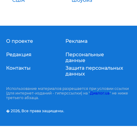
США
Шоубиз
О проекте
Реклама
Редакция
Персональные
данные
Контакты
Защита персональных
данных
Использование материалов разрешается при условии ссылки
(для интернет-изданий - гиперссылки) на "
Диалог.ua
" не ниже
третьего абзаца.
� 2026,
Все права защищены.