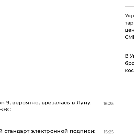
Укр
тар
цен
СМ
В У
бро
кос
n 9, вероятно, врезалась в Луну:
16:25
 ВВС
й стандарт электронной подписи:
15:25