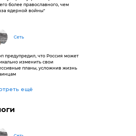
его более православного, чем
оза ядерной войны"
Сеть
п предупредил, что Россия может
икально изменить свои
ессивные планы, усложнив жизнь
аинцам
отреть ещё
логи
Сеть