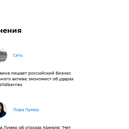
нения
Сеть
раина лишает российский бизнес
вного актива: экономист об ударах
Wildberries
​Лора Лумер
а Лумер об угрозах Кремля: "Нет