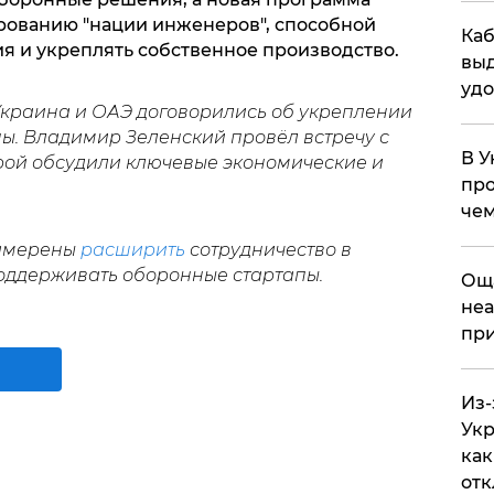
рованию "нации инженеров", способной
Каб
я и укреплять собственное производство.
выд
удо
Украина и ОАЭ договорились об укреплении
ы. Владимир Зеленский провёл встречу с
В У
орой обсудили ключевые экономические и
про
чем
намерены
расширить
сотрудничество в
оддерживать оборонные стартапы.
​Ощ
неа
при
Из-
Укр
как
отк