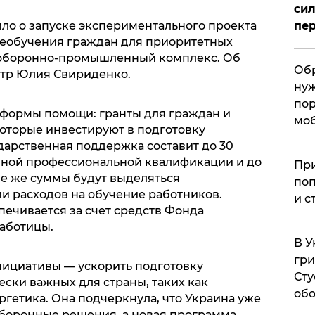
сил
пер
ло о запуске экспериментального проекта
еобучения граждан для приоритетных
 оборонно-промышленный комплекс. Об
Обр
тр Юлия Свириденко.
нуж
пор
 формы помощи: гранты для граждан и
мо
оторые инвестируют в подготовку
ударственная поддержка составит до 30
лной профессиональной квалификации и до
При
кие же суммы будут выделяться
поп
 расходов на обучение работников.
и с
ечивается за счет средств Фонда
работицы.
В У
гри
нициативы — ускорить подготовку
Сту
ески важных для страны, таких как
обо
гетика. Она подчеркнула, что Украина уже
боронные решения, а новая программа