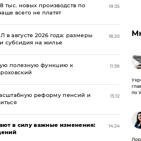
8 тыс. новых производств по
19:35
 чаще всего не платят
М
 в августе 2026 года: размеры
18:20
и субсидия на жилье
вую полезную функцию к
11:39
ороховский
​Ук
гла
по 
масштабную реформу пенсий и
15:12
ниться
упают в силу важные изменения:
14:24
дений
Лор