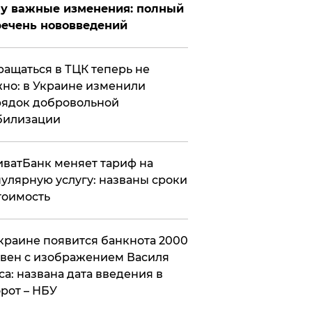
у важные изменения: полный
ечень нововведений
ащаться в ТЦК теперь не
но: в Украине изменили
ядок добровольной
билизации
ватБанк меняет тариф на
улярную услугу: названы сроки
тоимость
краине появится банкнота 2000
вен с изображением Василя
са: названа дата введения в
рот – НБУ