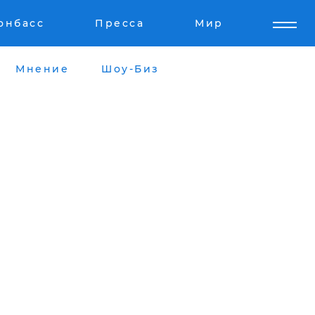
онбасс
Пресса
Мир
Мнение
Шоу-Биз