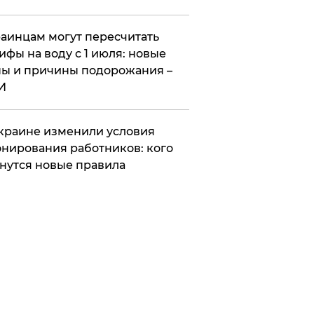
аинцам могут пересчитать
ифы на воду с 1 июля: новые
ы и причины подорожания –
И
краине изменили условия
нирования работников: кого
нутся новые правила