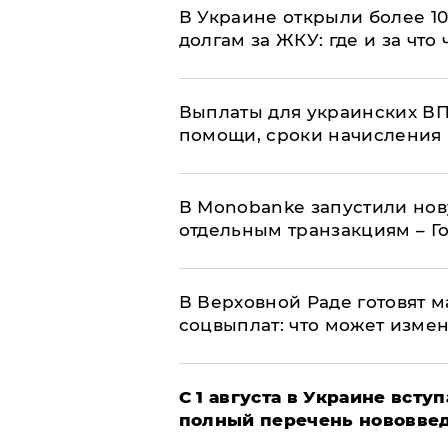
В Украине открыли более 10
долгам за ЖКУ: где и за что
Выплаты для украинских ВПЛ
помощи, сроки начисления 
В Мonobankе запустили но
отдельным транзакциям – Г
В Верховной Раде готовят 
соцвыплат: что может изме
С 1 августа в Украине вст
полный перечень нововве