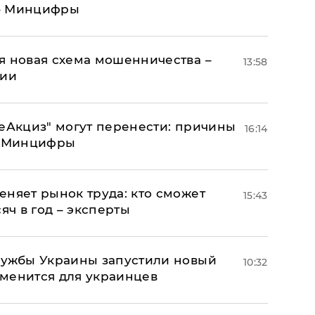
 – Минцифры
я новая схема мошенничества –
13:58
ции
"еАкциз" могут перенести: причины
16:14
т Минцифры
еняет рынок труда: кто сможет
15:43
яч в год – эксперты
лужбы Украины запустили новый
10:32
менится для украинцев