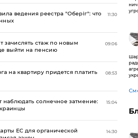
нич
угр
ила ведения реестра "Оберіг": что
11:30
анных
ут зачислять стаж по новым
09:06
ще выйти на пенсию
Шар
рад
агр
га на квартиру придется платить
08:53
укр
См
т наблюдать солнечное затмение:
15:04
 украинцы
Б
дарты ЕС для органической
14:30
писал закон