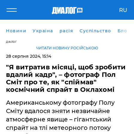
RU
Новини
Україна
расія
Суспільство
Блоги
ДІАЛОГ
ЧИТАТИ НОВИНУ РОСІЙСЬКОЮ
28 серпня 2024, 15:14
"Я витратив місяці, щоб зробити
вдалий кадр", – фотограф Пол
Сміт про те, як "спіймав"
космічний спрайт в Оклахомі
Американському фотографу Полу
Сміту вдалося зняти незвичайне
атмосферне явище – гігантський
спрайт на тлі метеорного потоку