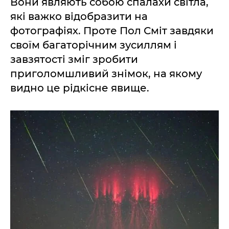
Вони являють собою спалахи світла,
які важко відобразити на
фотографіях. Проте Пол Сміт завдяки
своїм багаторічним зусиллям і
завзятості зміг зробити
приголомшливий знімок, на якому
видно це рідкісне явище.