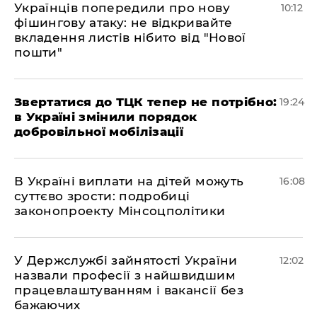
Українців попередили про нову
10:12
фішингову атаку: не відкривайте
вкладення листів нібито від "Нової
пошти"
​Звертатися до ТЦК тепер не потрібно:
19:24
в Україні змінили порядок
добровільної мобілізації
В Україні виплати на дітей можуть
16:08
суттєво зрости: подробиці
законопроекту Мінсоцполітики
У Держслужбі зайнятості України
12:02
назвали професії з найшвидшим
працевлаштуванням і вакансії без
бажаючих