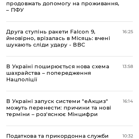
продовжать допомогу на проживання,
– ПФУ
​Друга ступінь ракети Falcon 9,
16:25
ймовірно, врізалась в Місяць: вчені
шукають сліди удару - ВВС
В Україні поширюється нова схема
13:58
шахрайства – попередження
Нацполіції
​В Україні запуск системи "еАкциз"
16:14
можуть перенести: причини та нові
терміни – роз'яснює Мінцифри
Податкова та прикордонна служби
10:32