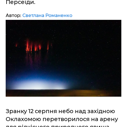
Персеїди.
Автор:
Светлана Романенко
Зранку 12 серпня небо над західною
Оклахомою перетворилося на арену
для рідкісного природного явища.