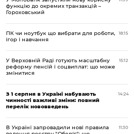
функцію до окремих транзакцій –
Гороховський
ПК чи ноутбук що вибрати для роботи,
18:15
ігор і навчання
У Верховній Раді готують масштабну
15:12
реформу пенсій і соцвиплат: що може
змінитися
З 1 серпня в Україні набувають
14:24
чинності важливі зміни: повний
перелік нововведень
В Україні запровадили нові правила
11:30
ведення реєстру "Оберіг": що