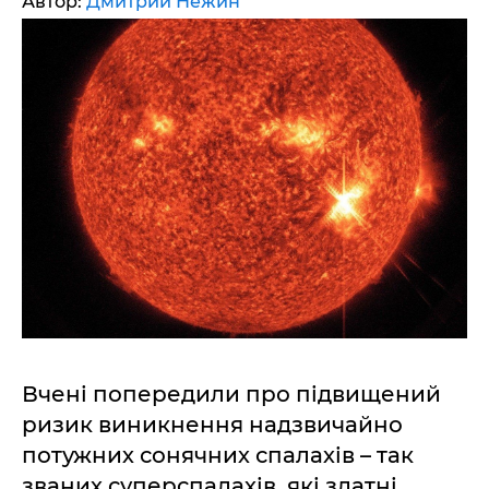
Автор:
Дмитрий Нежин
Вчені попередили про підвищений
ризик виникнення надзвичайно
потужних сонячних спалахів – так
званих суперспалахів, які здатні