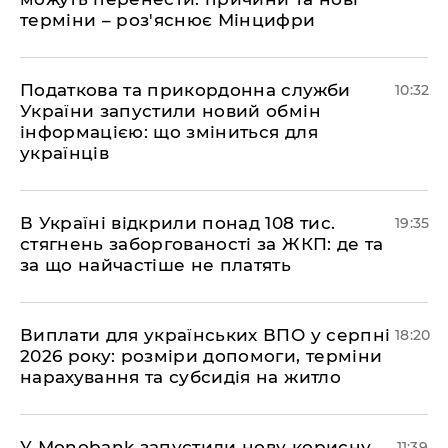
терміни – роз'яснює Мінцифри
Податкова та прикордонна служби
10:32
України запустили новий обмін
інформацією: що зміниться для
українців
В Україні відкрили понад 108 тис.
19:35
стягнень заборгованості за ЖКП: де та
за що найчастіше не платять
Виплати для українських ВПО у серпні
18:20
2026 року: розміри допомоги, терміни
нарахування та субсидія на житло
У Мonobank запустили нову корисну
11:39