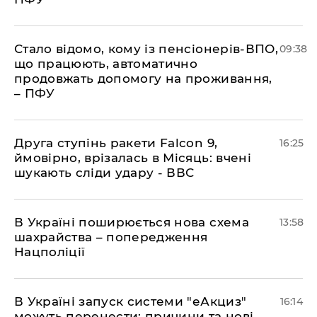
Стало відомо, кому із пенсіонерів-ВПО,
09:38
що працюють, автоматично
продовжать допомогу на проживання,
– ПФУ
​Друга ступінь ракети Falcon 9,
16:25
ймовірно, врізалась в Місяць: вчені
шукають сліди удару - ВВС
В Україні поширюється нова схема
13:58
шахрайства – попередження
Нацполіції
​В Україні запуск системи "еАкциз"
16:14
можуть перенести: причини та нові