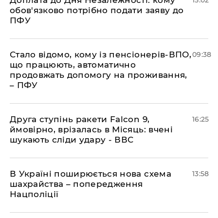
Доплата до Дня Незалежності: кому
15:02
обов'язково потрібно подати заяву до
ПФУ
Стало відомо, кому із пенсіонерів-ВПО,
09:38
що працюють, автоматично
продовжать допомогу на проживання,
– ПФУ
​Друга ступінь ракети Falcon 9,
16:25
ймовірно, врізалась в Місяць: вчені
шукають сліди удару - ВВС
В Україні поширюється нова схема
13:58
шахрайства – попередження
Нацполіції