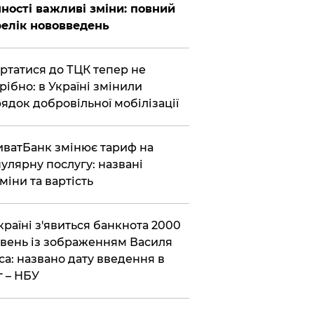
ності важливі зміни: повний
елік нововведень
ертатися до ТЦК тепер не
рібно: в Україні змінили
ядок добровільної мобілізації
иватБанк змінює тариф на
улярну послугу: названі
міни та вартість
країні з'явиться банкнота 2000
вень із зображенням Василя
са: названо дату введення в
г – НБУ