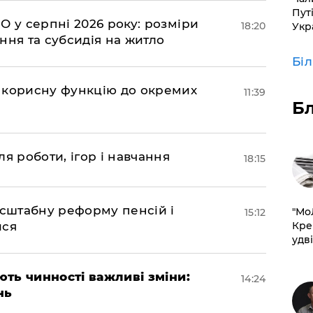
Пут
О у серпні 2026 року: розміри
18:20
Укр
ння та субсидія на житло
Бі
 корисну функцію до окремих
11:39
Б
я роботи, ігор і навчання
18:15
асштабну реформу пенсій і
​"М
15:12
Кре
ися
удві
ають чинності важливі зміни:
14:24
нь