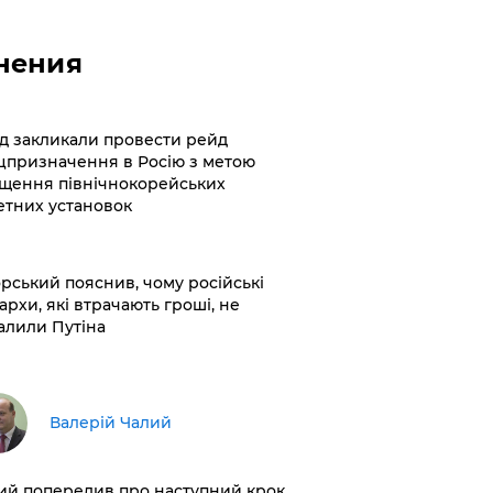
нения
хід закликали провести рейд
цпризначення в Росію з метою
щення північнокорейських
етних установок
корський пояснив, чому російські
архи, які втрачають гроші, не
алили Путіна
Валерій Чалий
лий попередив про наступний крок