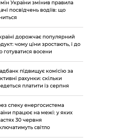
бмін України змінив правила
ачі посвідчень водіїв: що
ниться
країні дорожчає популярний
дукт: чому ціни зростають, і до
о готуватися восени
адбанк підвищує комісію за
ктивні рахунки: скільки
едеться платити із серпня
ез спеку енергосистема
аїни працює на межі: у яких
астях 30 червня
ключатимуть світло