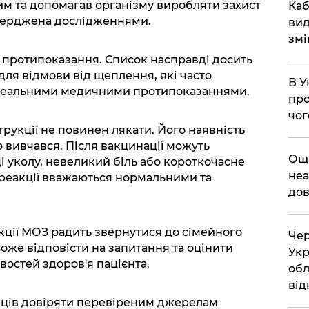
м та допомагав організму виробляти захист
​Ка
тверджена дослідженнями.
вид
змі
 протипоказання. Список насправді досить
для відмови від щеплення, які часто
В У
є реальними медичними протипоказаннями.
про
чог
струкції не повинен лякати. Його наявність
 вивчався. Після вакцинації можуть
​Ощ
і уколу, невеликий біль або короткочасне
неа
реакції вважаються нормальними та
дов
укції МОЗ радить звернутися до сімейного
Чер
може відповісти на запитання та оцінити
Укр
востей здоров'я пацієнта.
обл
від
їнців довіряти перевіреним джерелам