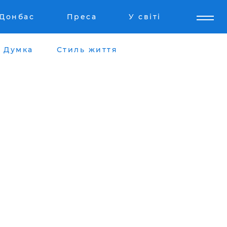
Донбас
Преса
У світі
Думка
Стиль життя