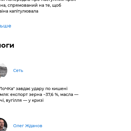
іна, спрямований на те, щоб
аїна капітулювала
льше
логи
Сеть
оЛоЧКа" завдає удару по кишені
мля: експорт зерна −37,6 %, масла —
чі, вугілля — у кризі
Олег Жданов