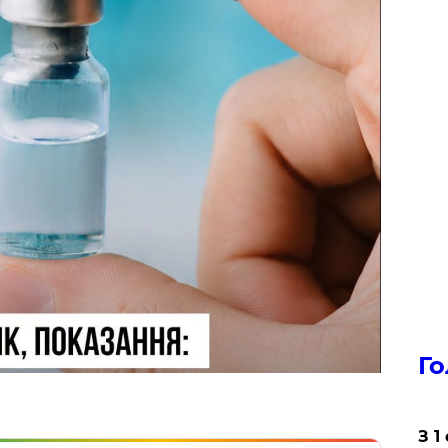
Го
З 1