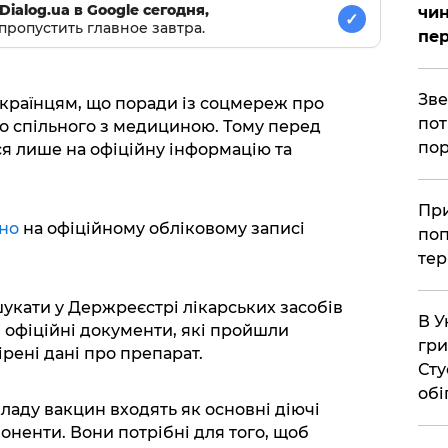
Dialog.ua в Google сегодня,
чин
✓
пропустить главное завтра.
пер
​Зв
країнцям, що поради із соцмереж про
пот
о спільного з медициною. Тому перед
пор
я лише на офіційну інформацію та
​Пр
ано
на офіційному обліковому записі
поп
тер
укати у Держреєстрі лікарських засобів
В У
я офіційні документи, які пройшли
гри
рені дані про препарат.
Сту
обі
кладу вакцин входять як основні діючі
оненти. Вони потрібні для того, щоб