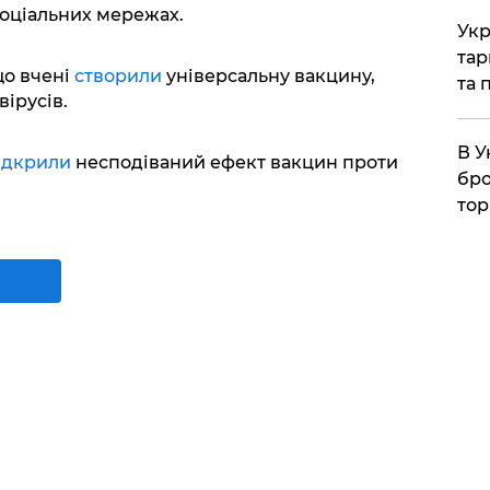
 соціальних мережах.
Укр
тар
що вчені
створили
універсальну вакцину,
та 
вірусів.
В У
ідкрили
несподіваний ефект вакцин проти
бро
тор