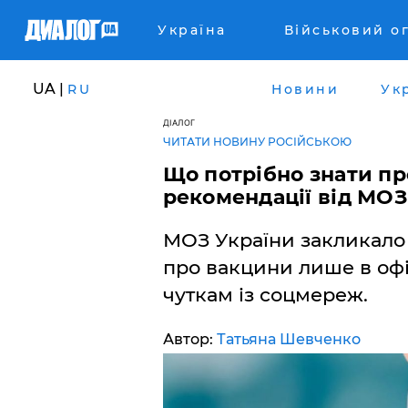
Україна
Військовий о
UA |
RU
Новини
Ук
ДІАЛОГ
ЧИТАТИ НОВИНУ РОСІЙСЬКОЮ
​Що потрібно знати пр
рекомендації від МОЗ
МОЗ України закликало 
про вакцини лише в офі
чуткам із соцмереж.
Автор:
Татьяна Шевченко