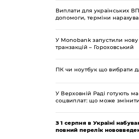
Виплати для українських ВП
допомоги, терміни нарахува
У Мonobank запустили нову
транзакцій – Гороховський
ПК чи ноутбук що вибрати дл
У Верховній Раді готують м
соцвиплат: що може змінит
З 1 серпня в Україні набув
повний перелік нововведе