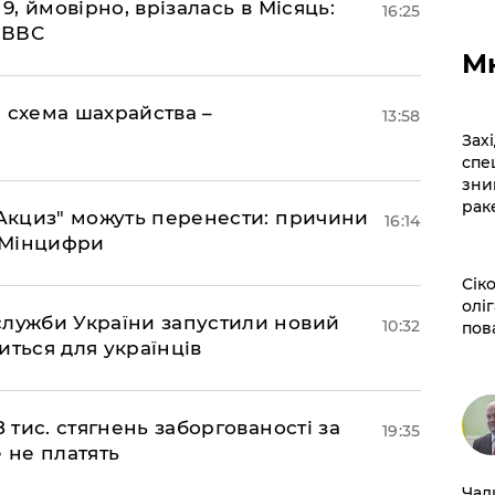
 9, ймовірно, врізалась в Місяць:
16:25
- ВВС
М
 схема шахрайства –
13:58
​За
спе
зни
рак
"еАкциз" можуть перенести: причини
16:14
є Мінцифри
​Сі
оліг
служби України запустили новий
10:32
пов
иться для українців
 тис. стягнень заборгованості за
19:35
 не платять
​Ча