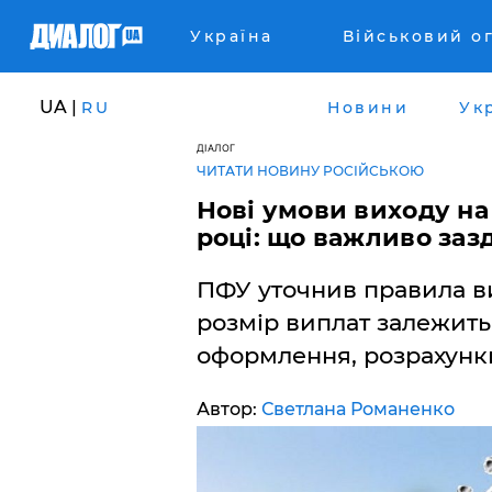
Україна
Військовий о
UA |
RU
Новини
Ук
ДІАЛОГ
ЧИТАТИ НОВИНУ РОСІЙСЬКОЮ
Нові умови виходу на 
році: що важливо заз
ПФУ уточнив правила ви
розмір виплат залежить в
оформлення, розрахунк
Автор:
Светлана Романенко