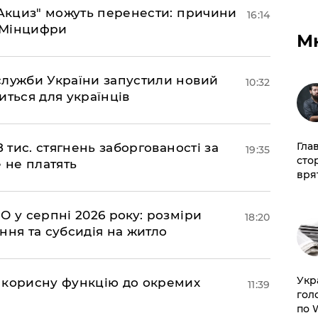
"еАкциз" можуть перенести: причини
16:14
є Мінцифри
М
служби України запустили новий
10:32
иться для українців
Гла
 тис. стягнень заборгованості за
19:35
сто
 не платять
врят
О у серпні 2026 року: розміри
18:20
ння та субсидія на житло
​Ук
 корисну функцію до окремих
11:39
гол
по 