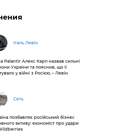
нения
Ігаль Левін
ва Palantir Алекс Карп назвав сильні
рони України та пояснив, що її
увало у війні з Росією, – Левін
Сеть
раїна позбавляє російський бізнес
овного активу: економіст про удари
Wildberries