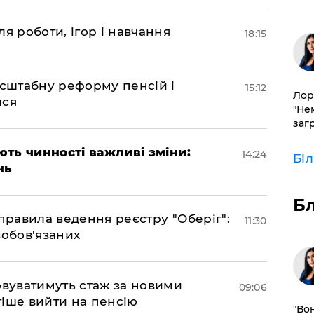
я роботи, ігор і навчання
18:15
асштабну реформу пенсій і
15:12
Лор
ися
"Не
заг
ають чинності важливі зміни:
14:24
Бі
нь
Б
правила ведення реєстру "Оберіг":
11:30
зобов'язаних
овуватимуть стаж за новими
09:06
іше вийти на пенсію
"Во