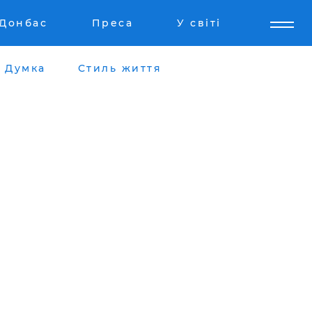
Донбас
Преса
У світі
Думка
Стиль життя