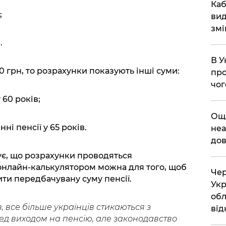
​Ка
;
вид
змі
.
В У
 грн, то розрахунки показують інші суми:
про
чог
 60 років;
​Ощ
ні пенсії у 65 років.
неа
дов
ує, що розрахунки проводяться
 онлайн-калькулятором можна для того, щоб
Чер
ти передбачувану суму пенсії.
Укр
обл
 все більше українців стикаються з
від
ед виходом на пенсію, але законодавство