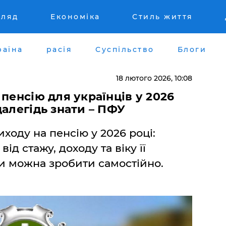
гляд
Економіка
Стиль життя
раїна
расія
Суспільство
Блоги
18 лютого 2026, 10:08
пенсію для українців у 2026
далегідь знати – ПФУ
ходу на пенсію у 2026 році:
ід стажу, доходу та віку її
и можна зробити самостійно.