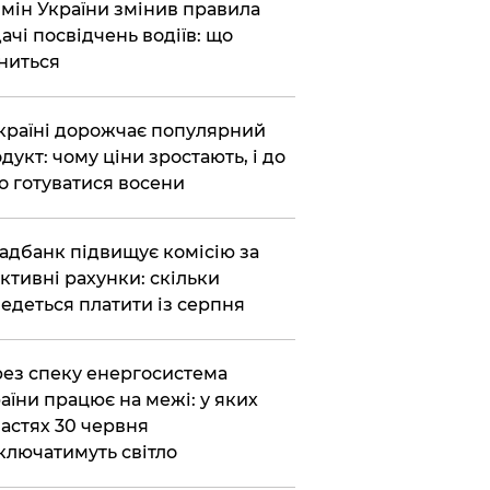
бмін України змінив правила
ачі посвідчень водіїв: що
ниться
країні дорожчає популярний
дукт: чому ціни зростають, і до
о готуватися восени
адбанк підвищує комісію за
ктивні рахунки: скільки
едеться платити із серпня
ез спеку енергосистема
аїни працює на межі: у яких
астях 30 червня
ключатимуть світло