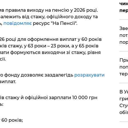
чин
в правила виходу на пенсію у 2026 році.
пер
алежить від стажу, офіційного доходу та
ь,
повідомляє
ресурс "На Пенсії".
​Зв
пот
26 році для оформлення виплат у 60 років
пор
 стажу, у 63 роки – 23 роки, а у 65 років
плати формуються виходячи зі стажу, рівня
ії.
​Пр
поп
тер
о фонду дозволяє заздалегідь
розрахувати
виплат.
В У
ів стажу й офіційної зарплати 10 000 грн
гри
ь:
Сту
обі
 60 років;