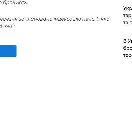
о бракують.
Укр
тар
 березня заплановано індексацію пенсій, яка
та 
фляції.
В У
бро
тор