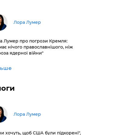
​Лора Лумер
а Лумер про погрози Кремля:
має нічого православнішого, ніж
роза ядерної війни"
льше
логи
​Лора Лумер
ни хочуть, щоб США були підкорені",