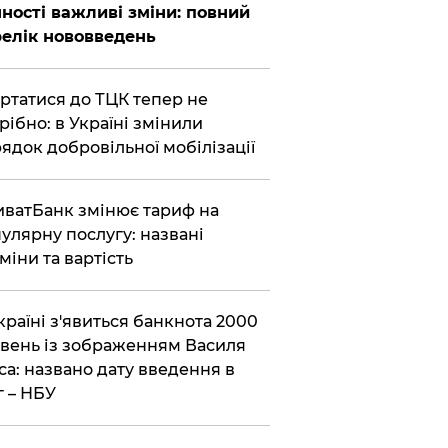
ності важливі зміни: повний
елік нововведень
ертатися до ТЦК тепер не
рібно: в Україні змінили
ядок добровільної мобілізації
иватБанк змінює тариф на
улярну послугу: названі
міни та вартість
країні з'явиться банкнота 2000
вень із зображенням Василя
са: названо дату введення в
г – НБУ