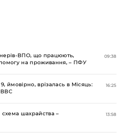
іонерів-ВПО, що працюють,
09:38
помогу на проживання, – ПФУ
 9, ймовірно, врізалась в Місяць:
16:25
- ВВС
 схема шахрайства –
13:58