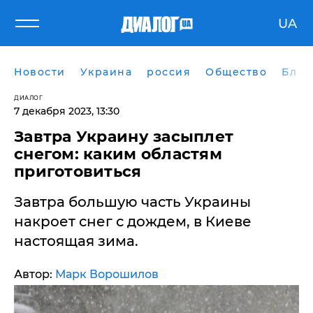
UA
Новости
Украина
россия
Общество
Блог
ДИАЛОГ
7 декабря 2023, 13:30
Завтра Украину засыплет
снегом: каким областям
приготовиться
Завтра большую часть Украины
накроет снег с дождем, в Киеве
настоящая зима.
Автор:
Марк Ворошилов