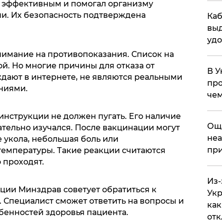
ся эффективным и помогал организму
ни. Их безопасность подтверждена
Каб
выд
удо
имание на противопоказания. Список на
й. Но многие причины для отказа от
В У
ждают в интернете, не являются реальными
про
ниями.
чем
инструкции не должен пугать. Его наличие
​Ощ
щательно изучался. После вакцинации могут
неа
 укола, небольшая боль или
при
емпературы. Такие реакции считаются
 проходят.
Из-
ции Минздрав советует обратиться к
Укр
 Специалист сможет ответить на вопросы и
как
бенностей здоровья пациента.
отк