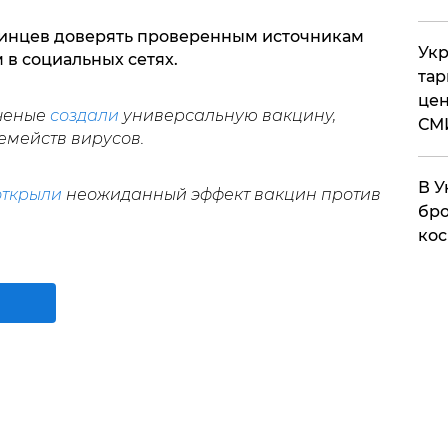
аинцев доверять проверенным источникам
Укр
 в социальных сетях.
тар
цен
ученые
создали
универсальную вакцину,
СМ
емейств вирусов.
В У
открыли
неожиданный эффект вакцин против
бро
кос