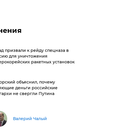
нения
ад призвали к рейду спецназа в
сию для уничтожения
ерокорейских ракетных установок
орский объяснил, почему
яющие деньги российские
гархи не свергли Путина
Валерий Чалый