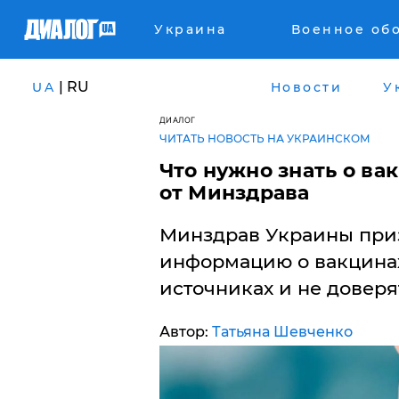
Украина
Военное об
| RU
UA
Новости
У
ДИАЛОГ
ЧИТАТЬ НОВОСТЬ НА УКРАИНСКОМ
Что нужно знать о в
от Минздрава
Минздрав Украины приз
информацию о вакцинах
источниках и не доверя
Автор:
Татьяна Шевченко