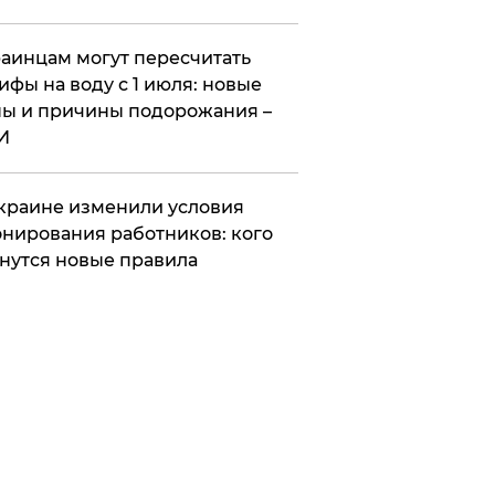
аинцам могут пересчитать
ифы на воду с 1 июля: новые
ы и причины подорожания –
И
краине изменили условия
нирования работников: кого
нутся новые правила