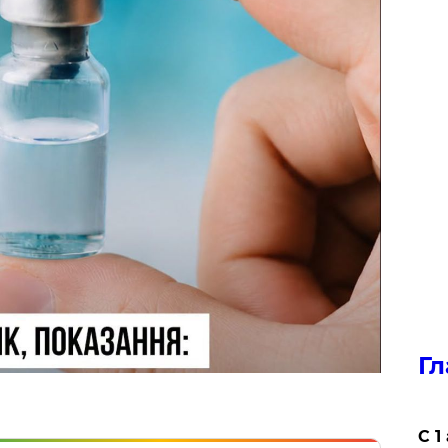
Гл
С 1