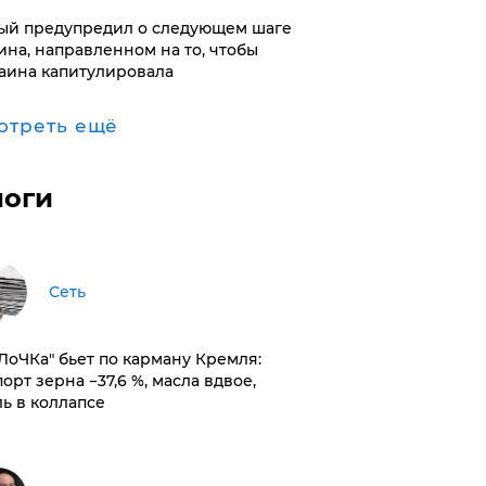
ый предупредил о следующем шаге
ина, направленном на то, чтобы
аина капитулировала
отреть ещё
логи
Сеть
оЛоЧКа" бьет по карману Кремля:
орт зерна −37,6 %, масла вдвое,
ль в коллапсе