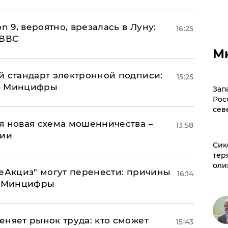
n 9, вероятно, врезалась в Луну:
16:25
 ВВС
М
й стандарт электронной подписи:
15:25
 – Минцифры
Зап
Рос
сев
я новая схема мошенничества –
13:58
ции
Сик
тер
оли
"еАкциз" могут перенести: причины
16:14
т Минцифры
еняет рынок труда: кто сможет
15:43