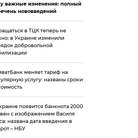
у важные изменения: полный
ечень нововведений
ащаться в ТЦК теперь не
но: в Украине изменили
ядок добровольной
билизации
ватБанк меняет тариф на
улярную услугу: названы сроки
тоимость
краине появится банкнота 2000
вен с изображением Василя
са: названа дата введения в
рот – НБУ