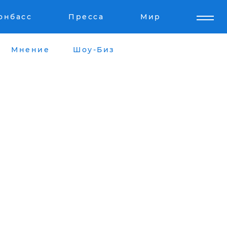
онбасс
Пресса
Мир
Мнение
Шоу-Биз