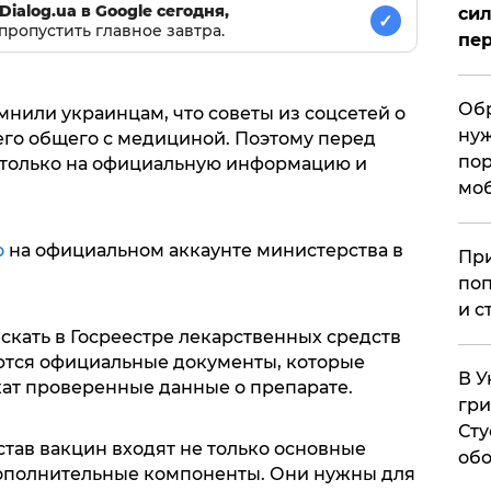
Dialog.ua в Google сегодня,
сил
✓
пропустить главное завтра.
пер
Обр
нили украинцам, что советы из соцсетей о
нуж
его общего с медициной. Поэтому перед
пор
 только на официальную информацию и
мо
о
на официальном аккаунте министерства в
При
поп
и с
скать в Госреестре лекарственных средств
ются официальные документы, которые
В У
ат проверенные данные о препарате.
гри
Сту
остав вакцин входят не только основные
обо
дополнительные компоненты. Они нужны для