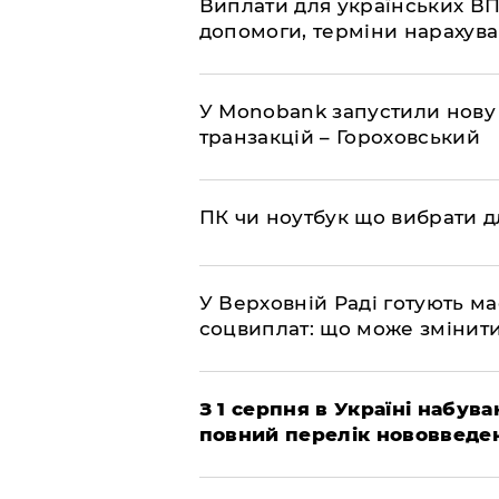
Виплати для українських ВП
допомоги, терміни нарахува
У Мonobank запустили нову
транзакцій – Гороховський
ПК чи ноутбук що вибрати дл
У Верховній Раді готують м
соцвиплат: що може змінит
З 1 серпня в Україні набув
повний перелік нововведе