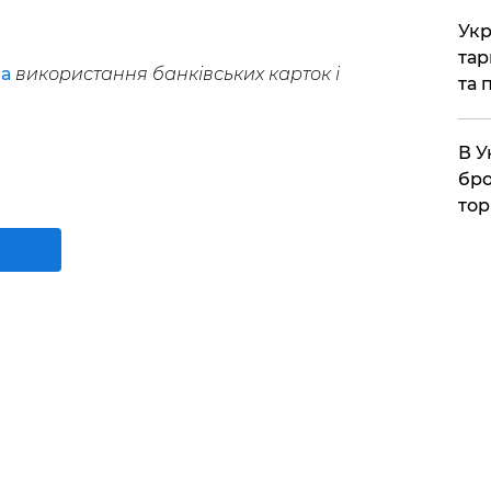
Укр
тар
а
використання банківських карток і
та 
В У
бро
тор