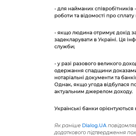
- для найманих співробітників 
роботи та відомості про сплату 
- якщо людина отримує дохід за
задекларувати в Україні. Ця ін
служби;
- у разі разового великого дох
одержання спадщини доказами 
нотаріальні документи та банк
Однак, якщо угода відбулася по
актуальним джерелом доходу.
Українські банки орієнтуються 
Як раніше
Dialog.UA
повідомляв,
додаткового підтвердження пох