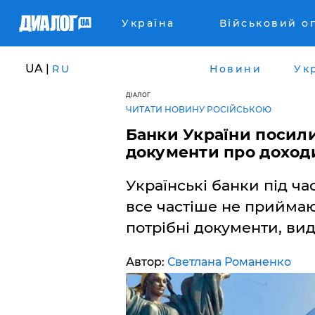
Україна
Військовий о
UA |
RU
Новини
Ук
ДІАЛОГ
ЧИТАТИ НОВИНУ РОСІЙСЬКОЮ
Банки України посили
документи про доход
Українські банки під ч
все частіше не приймаю
потрібні документи, вид
Автор:
Светлана Романенко