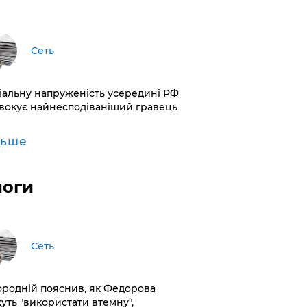
Сеть
іальну напруженість усередині РФ
вокує найнесподіваніший гравець
льше
логи
Сеть
ородній пояснив, як Федорова
уть "використати втемну",