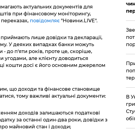
чин
вимагають актуальних документів для
пер
тів при фінансовому моніторингу,
 переказах,
повідомляє
"Новини.LIVE".
​Зв
пот
 приймають лише довідки та декларації,
пор
ому. У деяких випадках банки можуть
 - до п'яти років, проте це, скоріше,
и угодами, але клієнту доводиться
​Пр
ці кошти досі є його основним джерелом
поп
тер
им, що доходи та фінансове становище
тися, тому важливі актуальні документи:
В У
гри
Сту
енням доходів залишаються податкові
обі
датку за останні один-два роки, довідки з
про майновий стан і доходи;