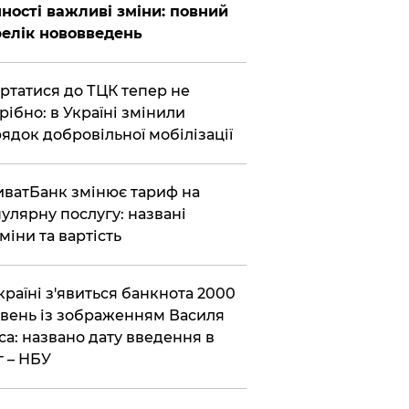
ності важливі зміни: повний
елік нововведень
ертатися до ТЦК тепер не
рібно: в Україні змінили
ядок добровільної мобілізації
иватБанк змінює тариф на
улярну послугу: названі
міни та вартість
країні з'явиться банкнота 2000
вень із зображенням Василя
са: названо дату введення в
г – НБУ