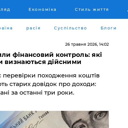
гляд
Економіка
Стиль життя
раїна
расія
Суспільство
Блоги
26 травня 2026, 14:02
ли фінансовий контроль: які
и визнаються дійсними
ас перевірки походження коштів
ть старих довідок про доходи:
ані за останні три роки.