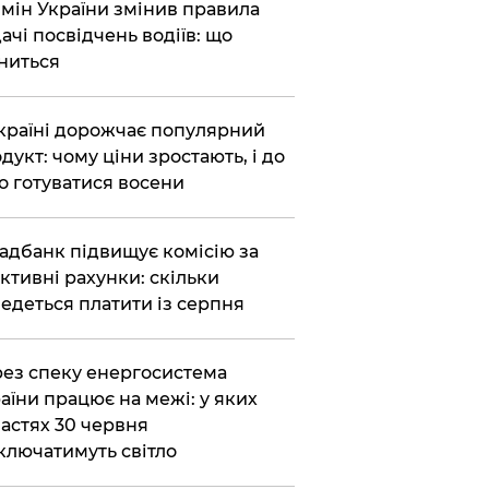
бмін України змінив правила
ачі посвідчень водіїв: що
ниться
країні дорожчає популярний
дукт: чому ціни зростають, і до
о готуватися восени
адбанк підвищує комісію за
ктивні рахунки: скільки
едеться платити із серпня
ез спеку енергосистема
аїни працює на межі: у яких
астях 30 червня
ключатимуть світло