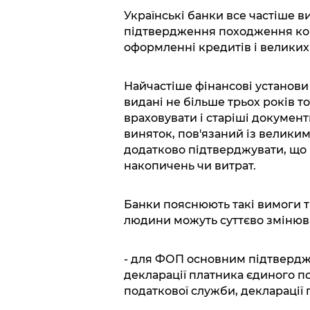
Українські банки все частіше 
підтвердження походження кош
оформленні кредитів і великих
Найчастіше фінансові установи
видані не більше трьох років т
враховувати і старіші документи
виняток, пов'язаний із великим
додатково підтверджувати, що 
накопичень чи витрат.
Банки пояснюють такі вимоги т
людини можуть суттєво змінюва
- для ФОП основним підтвердж
декларації платника єдиного по
податкової служби, декларації 