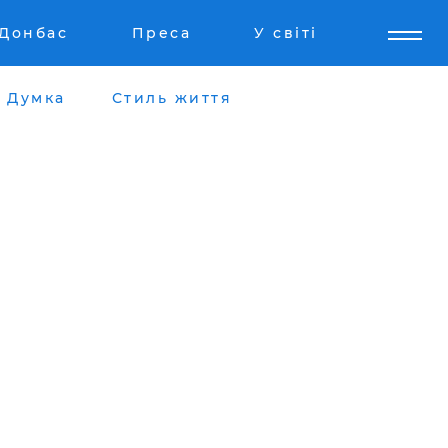
Донбас
Преса
У світі
Думка
Стиль життя