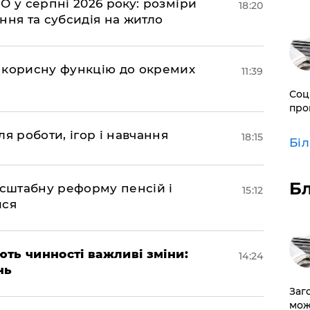
О у серпні 2026 року: розміри
18:20
ння та субсидія на житло
 корисну функцію до окремих
11:39
Соц
про
я роботи, ігор і навчання
18:15
Бі
Б
асштабну реформу пенсій і
15:12
ися
ають чинності важливі зміни:
14:24
нь
Заг
мож