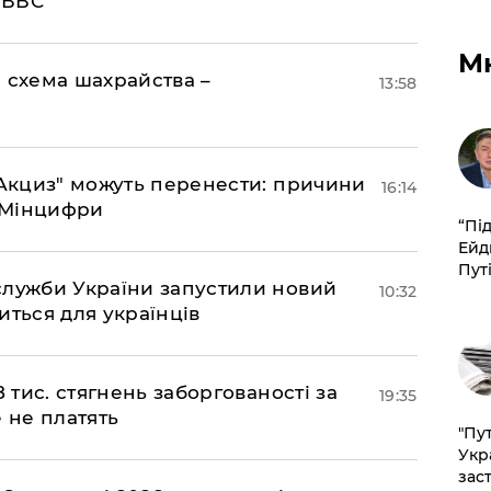
- ВВС
М
 схема шахрайства –
13:58
"еАкциз" можуть перенести: причини
16:14
є Мінцифри
​“Пі
Ейд
Пут
служби України запустили новий
10:32
иться для українців
 тис. стягнень заборгованості за
19:35
 не платять
"Пут
Укр
зас