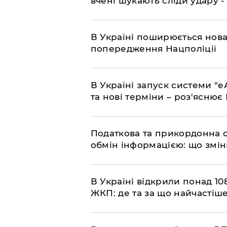
вчені шукають сліди удару 
В Україні поширюється нова
попередження Нацполіції
​В Україні запуск системи 
та нові терміни – роз'ясню
Податкова та прикордонна 
обмін інформацією: що змін
В Україні відкрили понад 108
ЖКП: де та за що найчастіше