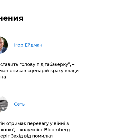
нения
Ігор Ейдман
дставить голову під табакерку”, –
ман описав сценарій краху влади
іна
Сеть
ін отримає перевагу у війні з
аїною", – колумніст Bloomberg
теріг Захід від помилки