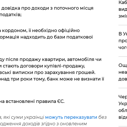
​Ка
- довідка про доходи з поточного місця
вид
податків;
змі
 кордоном, її необхідно офіційно
В У
формація надходить до бази податкової
про
чог
оду після продажу квартири, автомобіля чи
​Ощ
стають договори купівлі-продажу,
неа
івські виписки про зарахування грошей.
дов
над три роки тому, банк може не визнати її
Чер
на встановлені правила ЄС.
Укр
обл
від
 які суми українці
можуть переказувати
без
одження доходів згідно з оновленим