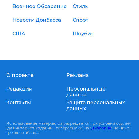
Военное Обозрение
Стиль
Новости Донбасса
Спорт
США
Шоубиз
О проекте
Реклама
Редакция
Персональные
данные
Контакты
Защита персональных
данных
Использование материалов разрешается при условии ссылки
(для интернет-изданий - гиперссылки) на "
Диалог.ua
" не ниже
третьего абзаца.