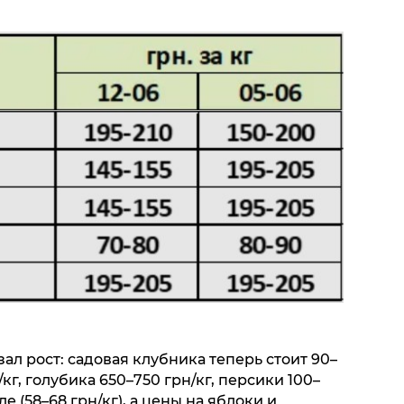
л рост: садовая клубника теперь стоит 90–
/кг, голубика 650–750 грн/кг, персики 100–
е (58–68 грн/кг), а цены на яблоки и