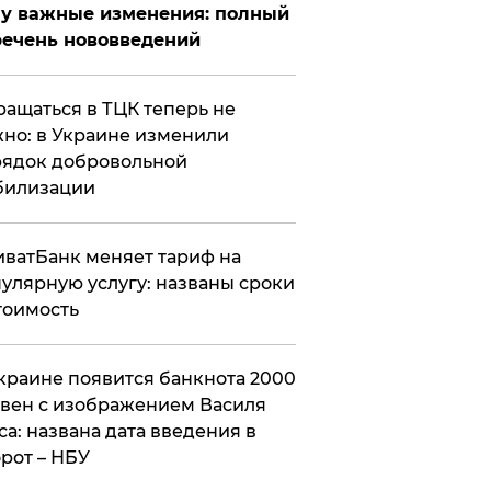
у важные изменения: полный
ечень нововведений
ащаться в ТЦК теперь не
но: в Украине изменили
ядок добровольной
билизации
ватБанк меняет тариф на
улярную услугу: названы сроки
тоимость
краине появится банкнота 2000
вен с изображением Василя
са: названа дата введения в
рот – НБУ