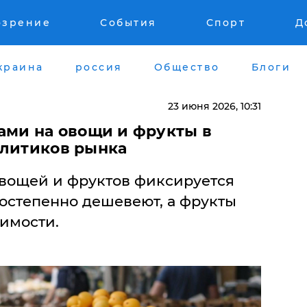
озрение
События
Спорт
Д
краина
россия
Общество
Блоги
23 июня 2026, 10:31
ами на овощи и фрукты в
алитиков рынка
вощей и фруктов фиксируется
остепенно дешевеют, а фрукты
имости.