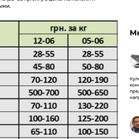
ыми.
М
Куле
кон
пре
нап