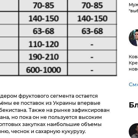
Муж
"вы
Ков
Кре
нов
См
дером фруктового сегмента остается
ъёмы ее поставок из Украины впервые
Б
екистана. Также на рынке зафиксирован
ана, но пока он не пользуется высоким
 оптовых закупках наибольшие объемы
ню, чеснок и сахарную кукурузу.