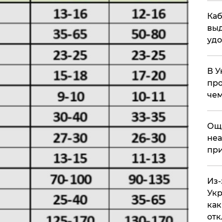
Каб
выд
удо
В У
про
чем
​Ощ
неа
при
Из-
Укр
как
отк