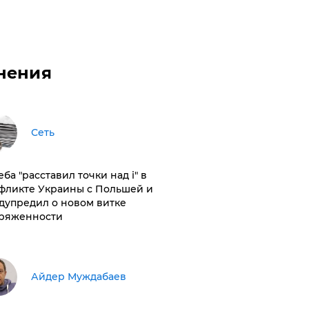
нения
Сеть
ба "расставил точки над і" в
фликте Украины с Польшей и
дупредил о новом витке
ряженности
Айдер Муждабаев