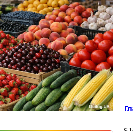
Гл
С 1