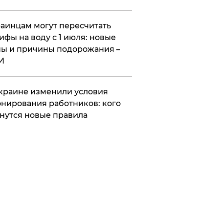
аинцам могут пересчитать
ифы на воду с 1 июля: новые
ы и причины подорожания –
И
краине изменили условия
нирования работников: кого
нутся новые правила