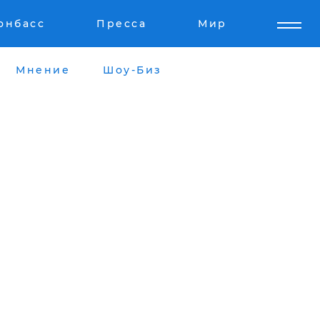
онбасс
Пресса
Мир
Мнение
Шоу-Биз