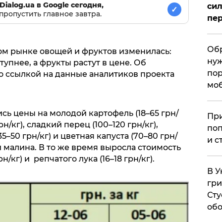
Dialog.ua в Google сегодня,
сил
✓
пропустить главное завтра.
пер
Обр
ом рынке овощей и фруктов изменилась:
нуж
упнее, а фрукты растут в цене. Об
пор
о ссылкой на данные аналитиков проекта
мо
ь цены на молодой картофель (18–65 грн/
При
н/кг), сладкий перец (100–120 грн/кг),
поп
35–50 грн/кг) и цветная капуста (70–80 грн/
и с
 малина. В то же время выросла стоимость
/кг) и репчатого лука (16–18 грн/кг).
В У
гри
Сту
обо