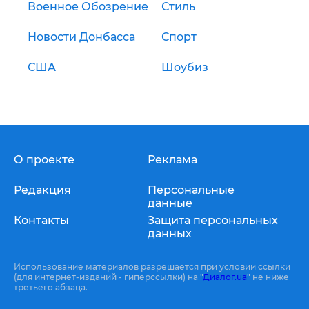
Военное Обозрение
Стиль
Новости Донбасса
Спорт
США
Шоубиз
О проекте
Реклама
Редакция
Персональные
данные
Контакты
Защита персональных
данных
Использование материалов разрешается при условии ссылки
(для интернет-изданий - гиперссылки) на "
Диалог.ua
" не ниже
третьего абзаца.