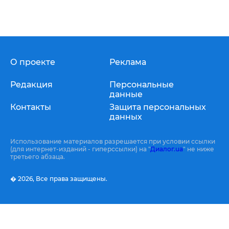
О проекте
Реклама
Редакция
Персональные
данные
Контакты
Защита персональных
данных
Использование материалов разрешается при условии ссылки
(для интернет-изданий - гиперссылки) на "
Диалог.ua
" не ниже
третьего абзаца.
� 2026,
Все права защищены.