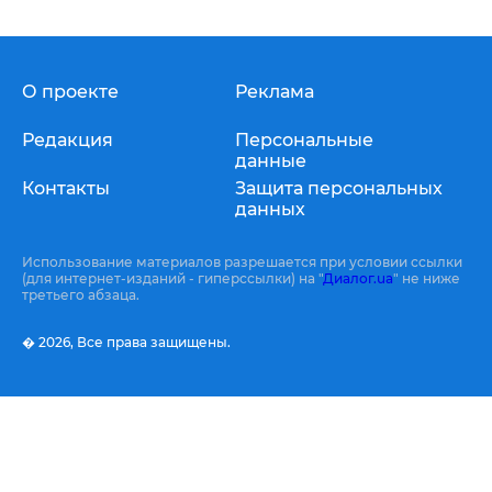
О проекте
Реклама
Редакция
Персональные
данные
Контакты
Защита персональных
данных
Использование материалов разрешается при условии ссылки
(для интернет-изданий - гиперссылки) на "
Диалог.ua
" не ниже
третьего абзаца.
� 2026,
Все права защищены.