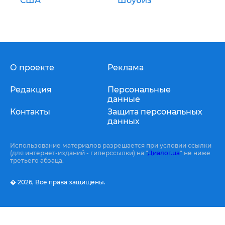
США
Шоубиз
О проекте
Реклама
Редакция
Персональные
данные
Контакты
Защита персональных
данных
Использование материалов разрешается при условии ссылки
(для интернет-изданий - гиперссылки) на "
Диалог.ua
" не ниже
третьего абзаца.
� 2026,
Все права защищены.